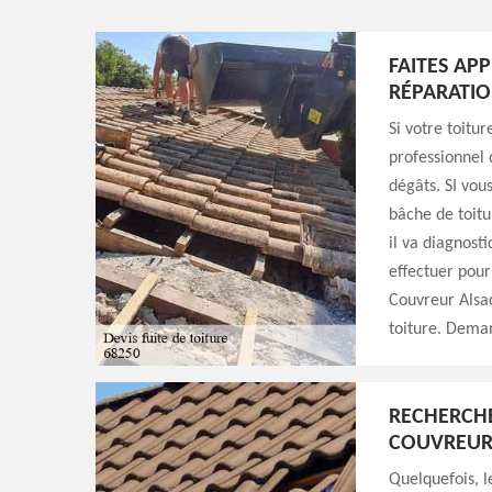
FAITES AP
RÉPARATIO
Si votre toitur
professionnel 
dégâts. SI vou
bâche de toitu
il va diagnost
effectuer pour
Couvreur Alsac
toiture. Deman
RECHERCHE
COUVREUR
Quelquefois, le