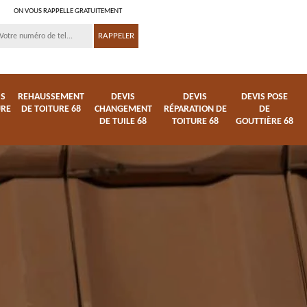
ON VOUS RAPPELLE GRATUITEMENT
IS
REHAUSSEMENT
DEVIS
DEVIS
DEVIS POSE
URE
DE TOITURE 68
CHANGEMENT
RÉPARATION DE
DE
DE TUILE 68
TOITURE 68
GOUTTIÈRE 68
ture
Entreprise de toiture
Démoussage
68
nettoyage de tuile 68