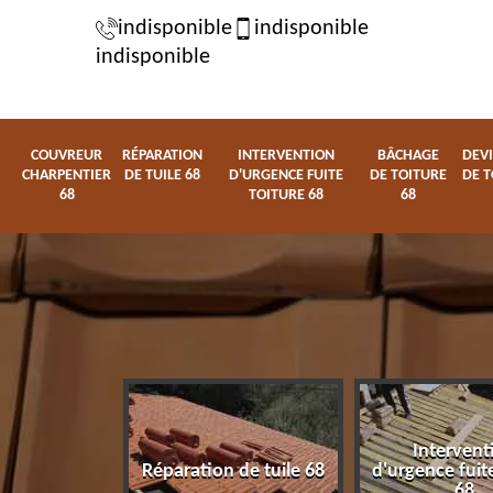
indisponible
indisponible
indisponible
COUVREUR
RÉPARATION
INTERVENTION
BÂCHAGE
DEVI
CHARPENTIER
DE TUILE 68
D'URGENCE FUITE
DE TOITURE
DE T
68
TOITURE 68
68
Intervent
charpentier
Réparation de tuile 68
d'urgence fuite
68
68