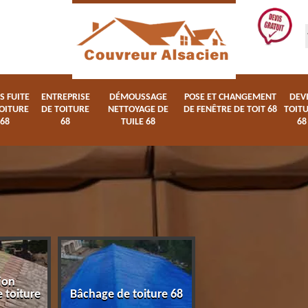
S FUITE
ENTREPRISE
DÉMOUSSAGE
POSE ET CHANGEMENT
DEV
OITURE
DE TOITURE
NETTOYAGE DE
DE FENÊTRE DE TOIT 68
TOIT
68
68
TUILE 68
68
ion
Devis fuite de toi
 toiture
Bâchage de toiture 68
68