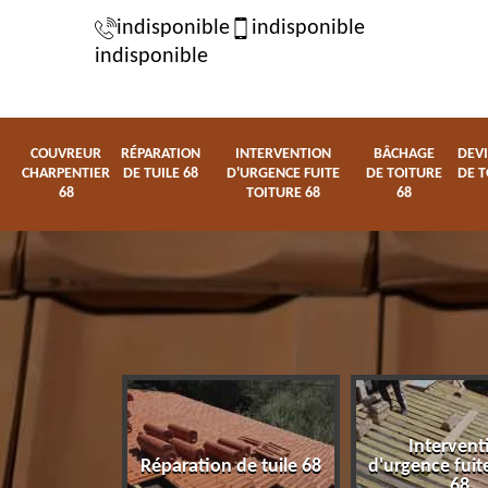
indisponible
indisponible
indisponible
COUVREUR
RÉPARATION
INTERVENTION
BÂCHAGE
DEVI
CHARPENTIER
DE TUILE 68
D'URGENCE FUITE
DE TOITURE
DE T
68
TOITURE 68
68
Intervent
charpentier
Réparation de tuile 68
d'urgence fuite
68
68