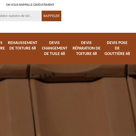
ON VOUS RAPPELLE GRATUITEMENT
IS
REHAUSSEMENT
DEVIS
DEVIS
DEVIS POSE
URE
DE TOITURE 68
CHANGEMENT
RÉPARATION DE
DE
DE TUILE 68
TOITURE 68
GOUTTIÈRE 68
ture
Entreprise de toiture
Démoussage
68
nettoyage de tuile 68