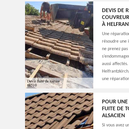
DEVIS DE R
COUVREUR 
À HELFRAN
Une réparation
résoudre une in
ne prenez pas 
s’endommager à
aussi affectés
Helfrantzkirch
une réparation
POUR UNE 
FUITE DE 
ALSACIEN
Si vous avez u