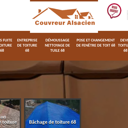
S FUITE
ENTREPRISE
DÉMOUSSAGE
POSE ET CHANGEMENT
DEV
OITURE
DE TOITURE
NETTOYAGE DE
DE FENÊTRE DE TOIT 68
TOIT
68
68
TUILE 68
68
ion
Devis fuite de toi
 toiture
Bâchage de toiture 68
68