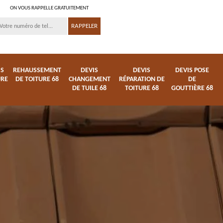
ON VOUS RAPPELLE GRATUITEMENT
IS
REHAUSSEMENT
DEVIS
DEVIS
DEVIS POSE
URE
DE TOITURE 68
CHANGEMENT
RÉPARATION DE
DE
DE TUILE 68
TOITURE 68
GOUTTIÈRE 68
ture
Entreprise de toiture
Démoussage
68
nettoyage de tuile 68