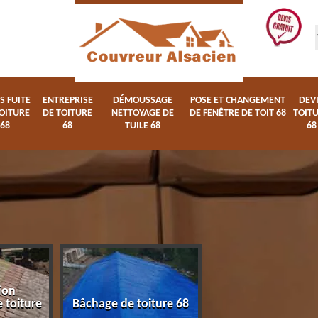
S FUITE
ENTREPRISE
DÉMOUSSAGE
POSE ET CHANGEMENT
DEV
OITURE
DE TOITURE
NETTOYAGE DE
DE FENÊTRE DE TOIT 68
TOIT
68
68
TUILE 68
68
ion
Devis fuite de toi
 toiture
Bâchage de toiture 68
68