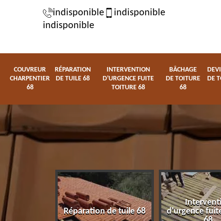
indisponible
indisponible
indisponible
COUVREUR
RÉPARATION
INTERVENTION
BÂCHAGE
DEVI
CHARPENTIER
DE TUILE 68
D'URGENCE FUITE
DE TOITURE
DE T
68
TOITURE 68
68
Intervent
charpentier
Réparation de tuile 68
d'urgence fuite
68
68