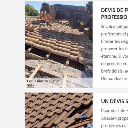
DEVIS DE F
PROFESSI
Si votre toit p
professionnel 
limiter les dég
proposer les t
étanche. Si vo
de prendre en 
brefs délais, 
Demandez-lui l
UN DEVIS 
Pour des inter
Alsacien propo
problèmes de f