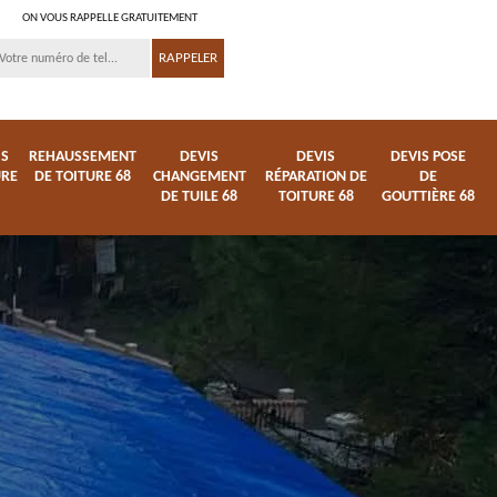
ON VOUS RAPPELLE GRATUITEMENT
IS
REHAUSSEMENT
DEVIS
DEVIS
DEVIS POSE
URE
DE TOITURE 68
CHANGEMENT
RÉPARATION DE
DE
DE TUILE 68
TOITURE 68
GOUTTIÈRE 68
ture
Démoussage
Pose et changement
nettoyage de tuile 68
de fenêtre de toit 68