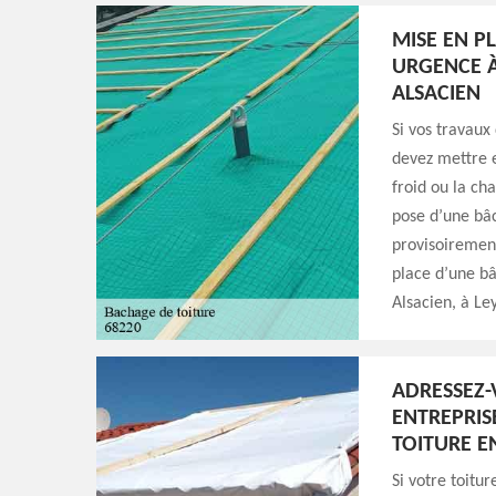
MISE EN P
URGENCE À
ALSACIEN
Si vos travaux
devez mettre e
froid ou la ch
pose d’une bâc
provisoirement
place d’une bâ
Alsacien, à L
ADRESSEZ-
ENTREPRIS
TOITURE E
Si votre toitur