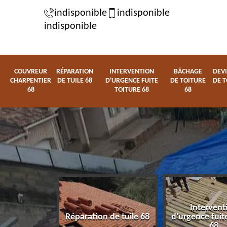
indisponible
indisponible
indisponible
COUVREUR
RÉPARATION
INTERVENTION
BÂCHAGE
DEVI
CHARPENTIER
DE TUILE 68
D'URGENCE FUITE
DE TOITURE
DE T
68
TOITURE 68
68
Intervention
 de tuile 68
d'urgence fuite toiture
Bâchage de to
68