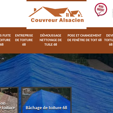
S FUITE
ENTREPRISE
DÉMOUSSAGE
POSE ET CHANGEMENT
DEV
OITURE
DE TOITURE
NETTOYAGE DE
DE FENÊTRE DE TOIT 68
TOIT
68
68
TUILE 68
68
Devis fuite de toiture
Entreprise de toi
iture 68
68
68