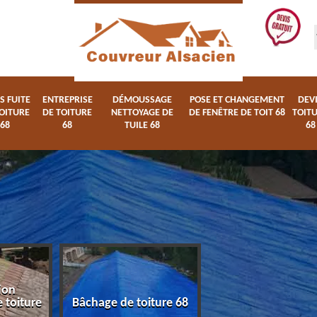
S FUITE
ENTREPRISE
DÉMOUSSAGE
POSE ET CHANGEMENT
DEV
OITURE
DE TOITURE
NETTOYAGE DE
DE FENÊTRE DE TOIT 68
TOIT
68
68
TUILE 68
68
ion
Devis fuite de toi
 toiture
Bâchage de toiture 68
68