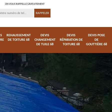
ON VOUS RAPPELLE GRATUITEMENT
IS
REHAUSSEMENT
DEVIS
DEVIS
DEVIS POSE
URE
DE TOITURE 68
CHANGEMENT
RÉPARATION DE
DE
DE TUILE 68
TOITURE 68
GOUTTIÈRE 68
ture
Entreprise de toiture
Démoussage
68
nettoyage de tuile 68