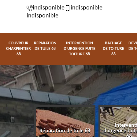
indisponible
indisponible
indisponible
COUVREUR
RÉPARATION
INTERVENTION
BÂCHAGE
DEVI
CHARPENTIER
DE TUILE 68
D'URGENCE FUITE
DE TOITURE
DE T
68
TOITURE 68
68
Intervent
charpentier
Réparation de tuile 68
d'urgence fuite
68
68