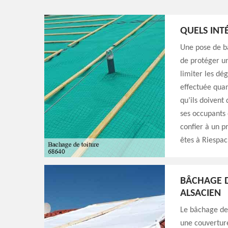
QUELS INT
Une pose de bâ
de protéger un
limiter les dég
effectuée qua
qu’ils doivent 
ses occupants 
confier à un p
êtes à Riespac
BÂCHAGE D
ALSACIEN
Le bâchage de 
une couverture