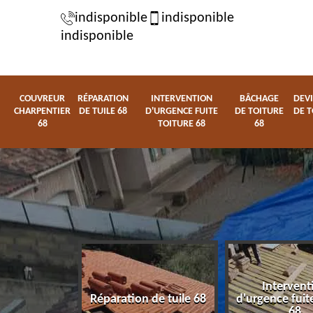
indisponible
indisponible
indisponible
COUVREUR
RÉPARATION
INTERVENTION
BÂCHAGE
DEVI
CHARPENTIER
DE TUILE 68
D'URGENCE FUITE
DE TOITURE
DE T
68
TOITURE 68
68
Intervent
charpentier
Réparation de tuile 68
d'urgence fuite
68
68