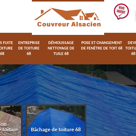
S FUITE
ENTREPRISE
DÉMOUSSAGE
POSE ET CHANGEMENT
DEV
OITURE
DE TOITURE
NETTOYAGE DE
DE FENÊTRE DE TOIT 68
TOIT
68
68
TUILE 68
68
ion
Devis fuite de toi
 toiture
Bâchage de toiture 68
68