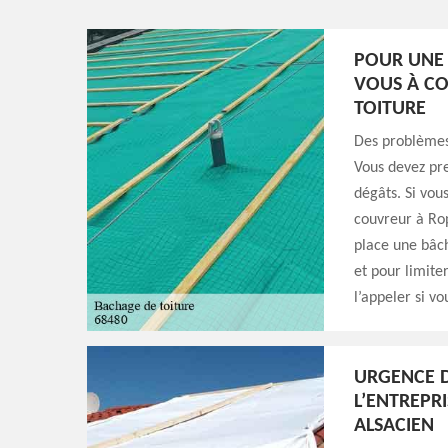
POUR UNE 
VOUS À CO
TOITURE
Des problèmes 
Vous devez pre
dégâts. Si vou
couvreur à Rop
place une bâch
et pour limite
l’appeler si vo
URGENCE D
L’ENTREPR
ALSACIEN