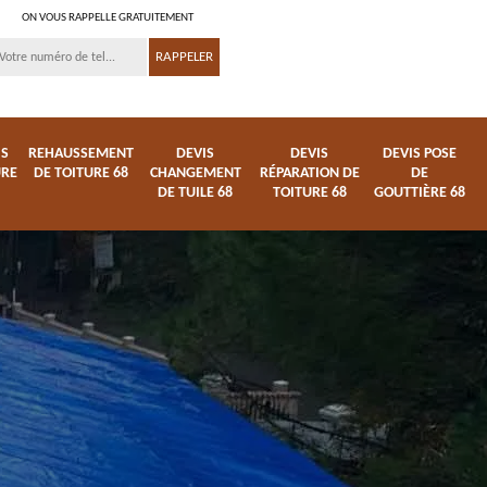
ON VOUS RAPPELLE GRATUITEMENT
IS
REHAUSSEMENT
DEVIS
DEVIS
DEVIS POSE
URE
DE TOITURE 68
CHANGEMENT
RÉPARATION DE
DE
DE TUILE 68
TOITURE 68
GOUTTIÈRE 68
ture
Entreprise de toiture
Démoussage
68
nettoyage de tuile 68