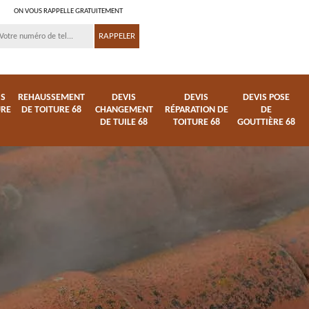
ON VOUS RAPPELLE GRATUITEMENT
IS
REHAUSSEMENT
DEVIS
DEVIS
DEVIS POSE
URE
DE TOITURE 68
CHANGEMENT
RÉPARATION DE
DE
DE TUILE 68
TOITURE 68
GOUTTIÈRE 68
ture
Entreprise de toiture
Démoussage
68
nettoyage de tuile 68