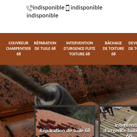
indisponible
indisponible
indisponible
COUVREUR
RÉPARATION
INTERVENTION
BÂCHAGE
DEVI
CHARPENTIER
DE TUILE 68
D'URGENCE FUITE
DE TOITURE
DE T
68
TOITURE 68
68
Intervent
charpentier
Réparation de tuile 68
d'urgence fuite
68
68