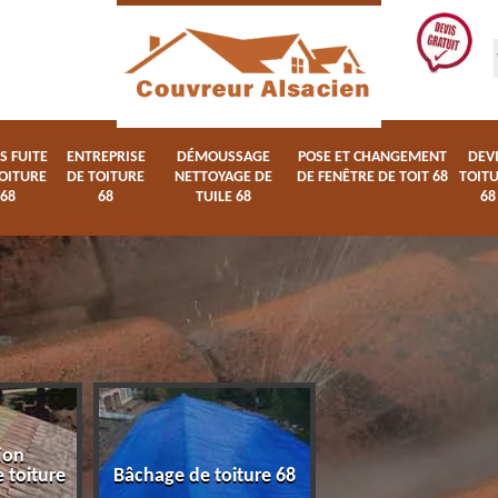
S FUITE
ENTREPRISE
DÉMOUSSAGE
POSE ET CHANGEMENT
DEV
OITURE
DE TOITURE
NETTOYAGE DE
DE FENÊTRE DE TOIT 68
TOIT
68
68
TUILE 68
68
ion
Devis fuite de toi
 toiture
Bâchage de toiture 68
68