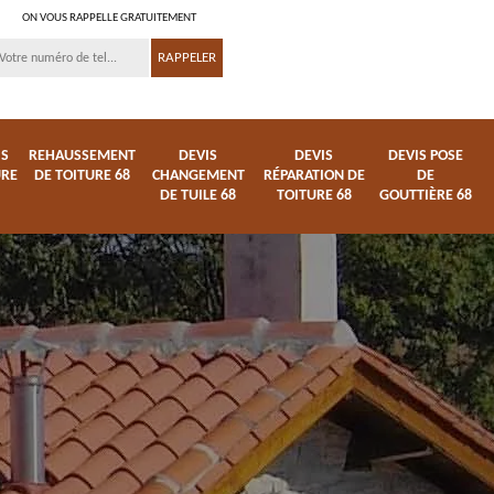
ON VOUS RAPPELLE GRATUITEMENT
IS
REHAUSSEMENT
DEVIS
DEVIS
DEVIS POSE
URE
DE TOITURE 68
CHANGEMENT
RÉPARATION DE
DE
DE TUILE 68
TOITURE 68
GOUTTIÈRE 68
ture
Entreprise de toiture
Démoussage
68
nettoyage de tuile 68