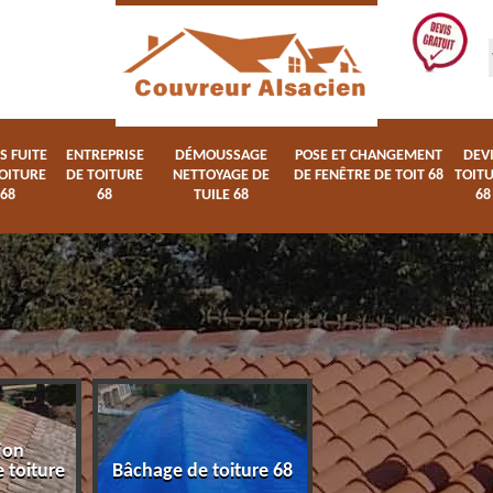
S FUITE
ENTREPRISE
DÉMOUSSAGE
POSE ET CHANGEMENT
DEV
OITURE
DE TOITURE
NETTOYAGE DE
DE FENÊTRE DE TOIT 68
TOIT
68
68
TUILE 68
68
ion
Devis fuite de toi
 toiture
Bâchage de toiture 68
68