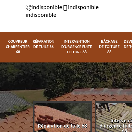
indisponible
indisponible
indisponible
COUVREUR
RÉPARATION
INTERVENTION
BÂCHAGE
DEVI
CHARPENTIER
DE TUILE 68
D'URGENCE FUITE
DE TOITURE
DE T
68
TOITURE 68
68
Intervent
charpentier
Réparation de tuile 68
d'urgence fuite
68
68