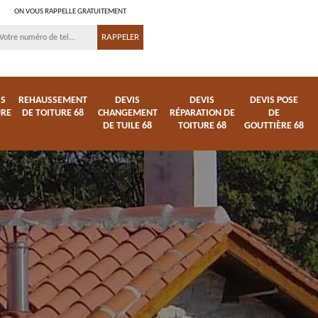
ON VOUS RAPPELLE GRATUITEMENT
IS
REHAUSSEMENT
DEVIS
DEVIS
DEVIS POSE
URE
DE TOITURE 68
CHANGEMENT
RÉPARATION DE
DE
DE TUILE 68
TOITURE 68
GOUTTIÈRE 68
ture
Entreprise de toiture
Démoussage
68
nettoyage de tuile 68