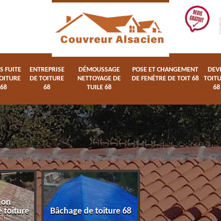
S FUITE
ENTREPRISE
DÉMOUSSAGE
POSE ET CHANGEMENT
DEV
OITURE
DE TOITURE
NETTOYAGE DE
DE FENÊTRE DE TOIT 68
TOIT
68
68
TUILE 68
68
ion
Devis fuite de toi
 toiture
Bâchage de toiture 68
68