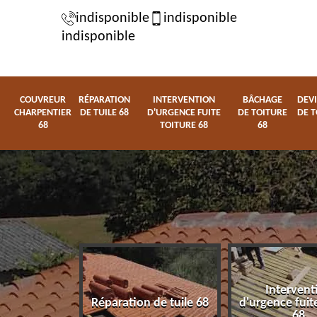
indisponible
indisponible
indisponible
COUVREUR
RÉPARATION
INTERVENTION
BÂCHAGE
DEVI
CHARPENTIER
DE TUILE 68
D'URGENCE FUITE
DE TOITURE
DE T
68
TOITURE 68
68
Intervent
charpentier
Réparation de tuile 68
d'urgence fuite
68
68