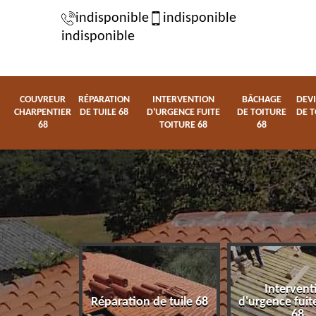
indisponible
indisponible
indisponible
COUVREUR
RÉPARATION
INTERVENTION
BÂCHAGE
DEVI
CHARPENTIER
DE TUILE 68
D'URGENCE FUITE
DE TOITURE
DE T
68
TOITURE 68
68
Intervent
charpentier
Réparation de tuile 68
d'urgence fuite
68
68