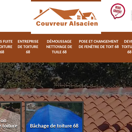
S FUITE
ENTREPRISE
DÉMOUSSAGE
POSE ET CHANGEMENT
DEV
OITURE
DE TOITURE
NETTOYAGE DE
DE FENÊTRE DE TOIT 68
TOIT
68
68
TUILE 68
68
ion
Devis fuite de toi
 toiture
Bâchage de toiture 68
68