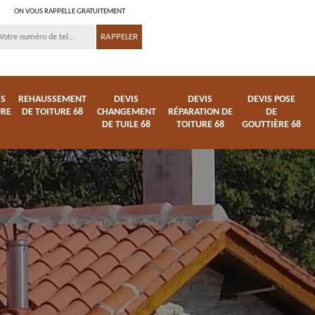
ON VOUS RAPPELLE GRATUITEMENT
IS
REHAUSSEMENT
DEVIS
DEVIS
DEVIS POSE
URE
DE TOITURE 68
CHANGEMENT
RÉPARATION DE
DE
DE TUILE 68
TOITURE 68
GOUTTIÈRE 68
ture
Entreprise de toiture
Démoussage
68
nettoyage de tuile 68