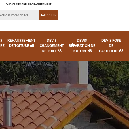
ON VOUS RAPPELLE GRATUITEMENT
IS
REHAUSSEMENT
DEVIS
DEVIS
DEVIS POSE
URE
DE TOITURE 68
CHANGEMENT
RÉPARATION DE
DE
DE TUILE 68
TOITURE 68
GOUTTIÈRE 68
ture
Entreprise de toiture
Démoussage
68
nettoyage de tuile 68