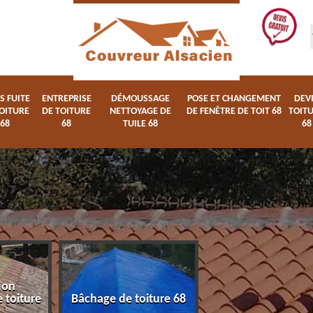
S FUITE
ENTREPRISE
DÉMOUSSAGE
POSE ET CHANGEMENT
DEV
OITURE
DE TOITURE
NETTOYAGE DE
DE FENÊTRE DE TOIT 68
TOIT
68
68
TUILE 68
68
ion
Devis fuite de toi
 toiture
Bâchage de toiture 68
68