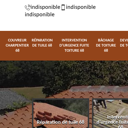
indisponible
indisponible
indisponible
COUVREUR
RÉPARATION
INTERVENTION
BÂCHAGE
DEVI
CHARPENTIER
DE TUILE 68
D'URGENCE FUITE
DE TOITURE
DE T
68
TOITURE 68
68
Intervent
charpentier
Réparation de tuile 68
d'urgence fuite
68
68