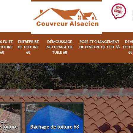
S FUITE
ENTREPRISE
DÉMOUSSAGE
POSE ET CHANGEMENT
DEV
OITURE
DE TOITURE
NETTOYAGE DE
DE FENÊTRE DE TOIT 68
TOIT
68
68
TUILE 68
68
ion
Devis fuite de toi
 toiture
Bâchage de toiture 68
68