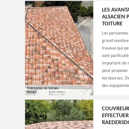
LES AVANT
ALSACIEN 
TOITURE
Les personnes 
grand nombre d
travaux qui pe
sont particuli
important de r
peut proposer d
les bourses. D
des équipement
COUVREUR 
EFFECTUER
RAEDERSDO