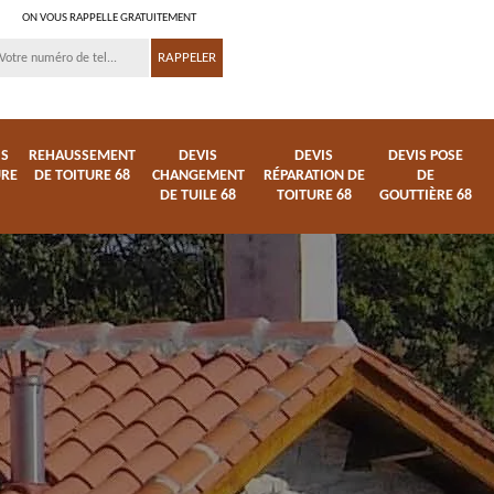
ON VOUS RAPPELLE GRATUITEMENT
IS
REHAUSSEMENT
DEVIS
DEVIS
DEVIS POSE
URE
DE TOITURE 68
CHANGEMENT
RÉPARATION DE
DE
DE TUILE 68
TOITURE 68
GOUTTIÈRE 68
ture
Entreprise de toiture
Démoussage
68
nettoyage de tuile 68