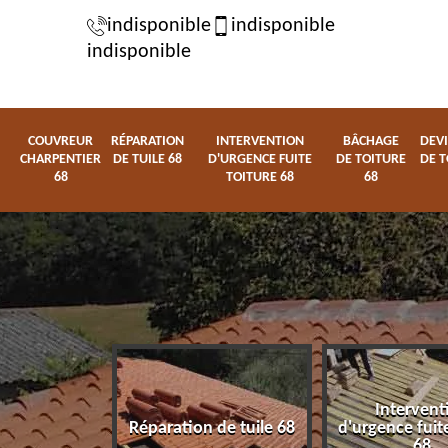
indisponible
indisponible
indisponible
COUVREUR
RÉPARATION
INTERVENTION
BÂCHAGE
DEVI
CHARPENTIER
DE TUILE 68
D'URGENCE FUITE
DE TOITURE
DE T
68
TOITURE 68
68
Intervent
charpentier
Réparation de tuile 68
d'urgence fuite
68
68