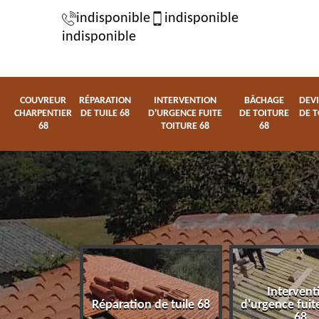
indisponible
indisponible
indisponible
COUVREUR
RÉPARATION
INTERVENTION
BÂCHAGE
DEVI
CHARPENTIER
DE TUILE 68
D'URGENCE FUITE
DE TOITURE
DE T
68
TOITURE 68
68
Intervent
charpentier
Réparation de tuile 68
d'urgence fuite
68
68