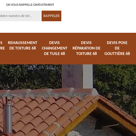
ON VOUS RAPPELLE GRATUITEMENT
IS
REHAUSSEMENT
DEVIS
DEVIS
DEVIS POSE
URE
DE TOITURE 68
CHANGEMENT
RÉPARATION DE
DE
DE TUILE 68
TOITURE 68
GOUTTIÈRE 68
ture
Entreprise de toiture
Démoussage
68
nettoyage de tuile 68