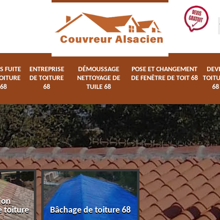
S FUITE
ENTREPRISE
DÉMOUSSAGE
POSE ET CHANGEMENT
DEV
OITURE
DE TOITURE
NETTOYAGE DE
DE FENÊTRE DE TOIT 68
TOIT
68
68
TUILE 68
68
ion
Devis fuite de toi
 toiture
Bâchage de toiture 68
68