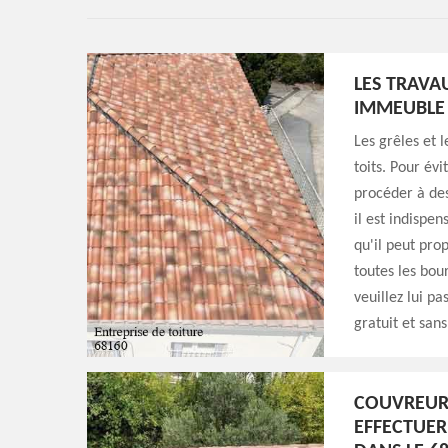
LES TRAVA
IMMEUBLE 
Les grêles et l
toits. Pour év
procéder à des
il est indispe
qu'il peut prop
toutes les bou
veuillez lui pa
gratuit et sa
COUVREUR 
EFFECTUER