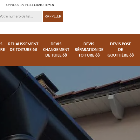
ON VOUS RAPPELLE GRATUITEMENT
IS
REHAUSSEMENT
DEVIS
DEVIS
DEVIS POSE
URE
DE TOITURE 68
CHANGEMENT
RÉPARATION DE
DE
DE TUILE 68
TOITURE 68
GOUTTIÈRE 68
ture
Entreprise de toiture
Démoussage
68
nettoyage de tuile 68