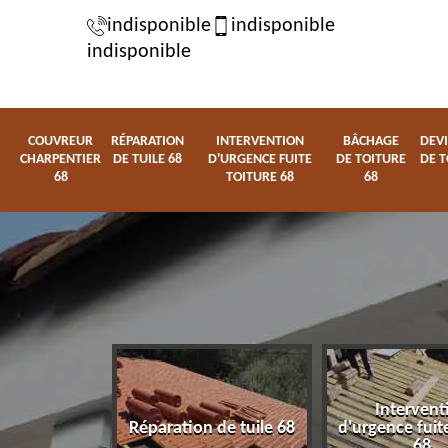
indisponible
indisponible
indisponible
COUVREUR
RÉPARATION
INTERVENTION
BÂCHAGE
DEVI
CHARPENTIER
DE TUILE 68
D'URGENCE FUITE
DE TOITURE
DE T
68
TOITURE 68
68
Intervent
charpentier
Réparation de tuile 68
d'urgence fuite
68
68