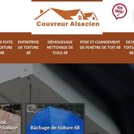
S FUITE
ENTREPRISE
DÉMOUSSAGE
POSE ET CHANGEMENT
DEV
OITURE
DE TOITURE
NETTOYAGE DE
DE FENÊTRE DE TOIT 68
TOIT
68
68
TUILE 68
68
ion
Devis fuite de toi
 toiture
Bâchage de toiture 68
68