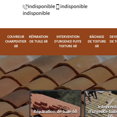
indisponible
indisponible
indisponible
COUVREUR
RÉPARATION
INTERVENTION
BÂCHAGE
DEVI
CHARPENTIER
DE TUILE 68
D'URGENCE FUITE
DE TOITURE
DE T
68
TOITURE 68
68
Intervent
charpentier
Réparation de tuile 68
d'urgence fuite
68
68