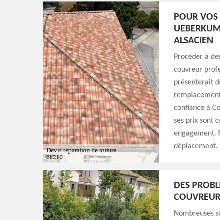
POUR VOS 
UEBERKUM
ALSACIEN
Procéder à des
couvreur profe
présenterait d
remplacement d
confiance à Co
ses prix sont 
engagement. Re
déplacement.
DES PROBL
COUVREUR 
Nombreuses so