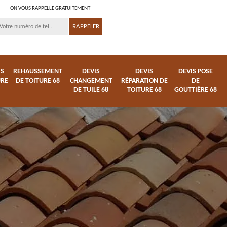
ON VOUS RAPPELLE GRATUITEMENT
IS
REHAUSSEMENT
DEVIS
DEVIS
DEVIS POSE
URE
DE TOITURE 68
CHANGEMENT
RÉPARATION DE
DE
DE TUILE 68
TOITURE 68
GOUTTIÈRE 68
ture
Entreprise de toiture
Démoussage
68
nettoyage de tuile 68