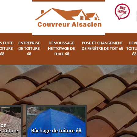
S FUITE
ENTREPRISE
DÉMOUSSAGE
POSE ET CHANGEMENT
DEV
OITURE
DE TOITURE
NETTOYAGE DE
DE FENÊTRE DE TOIT 68
TOIT
68
68
TUILE 68
68
ion
Devis fuite de toi
 toiture
Bâchage de toiture 68
68