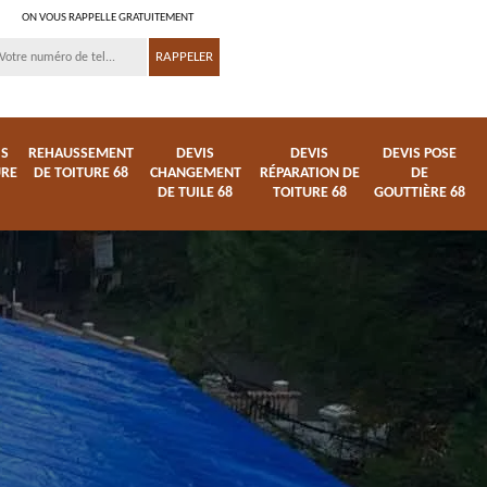
ON VOUS RAPPELLE GRATUITEMENT
IS
REHAUSSEMENT
DEVIS
DEVIS
DEVIS POSE
URE
DE TOITURE 68
CHANGEMENT
RÉPARATION DE
DE
DE TUILE 68
TOITURE 68
GOUTTIÈRE 68
ture
Entreprise de toiture
Démoussage
68
nettoyage de tuile 68