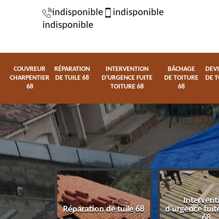
indisponible
indisponible
indisponible
COUVREUR
RÉPARATION
INTERVENTION
BÂCHAGE
DEVI
CHARPENTIER
DE TUILE 68
D'URGENCE FUITE
DE TOITURE
DE T
68
TOITURE 68
68
Intervent
charpentier
Réparation de tuile 68
d'urgence fuite
68
68