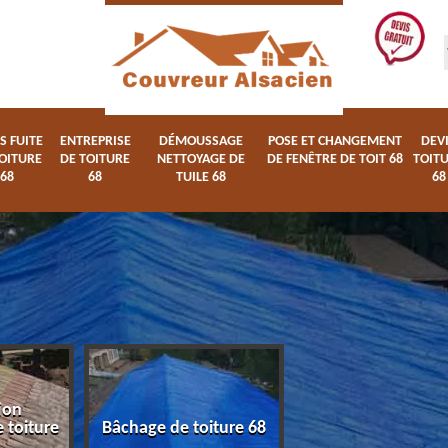
S FUITE
ENTREPRISE
DÉMOUSSAGE
POSE ET CHANGEMENT
DEV
OITURE
DE TOITURE
NETTOYAGE DE
DE FENÊTRE DE TOIT 68
TOIT
68
68
TUILE 68
68
ion
Devis fuite de toi
 toiture
Bâchage de toiture 68
68